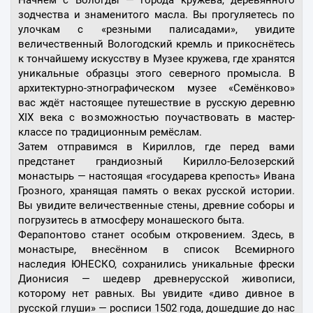
Начнём с Вологды — города кружева, деревянного
зодчества и знаменитого масла. Вы прогуляетесь по
улочкам с «резными палисадами», увидите
величественный Вологодский кремль и прикоснётесь
к тончайшему искусству в Музее кружева, где хранятся
уникальные образцы этого северного промысла. В
архитектурно-этнографическом музее «Семёнково»
вас ждёт настоящее путешествие в русскую деревню
XIX века с возможностью поучаствовать в мастер-
классе по традиционным ремёслам.
Затем отправимся в Кириллов, где перед вами
предстанет грандиозный Кирилло-Белозерский
монастырь — настоящая «государева крепость» Ивана
Грозного, хранящая память о веках русской истории.
Вы увидите величественные стены, древние соборы и
погрузитесь в атмосферу монашеского быта.
Ферапонтово станет особым откровением. Здесь, в
монастыре, внесённом в список Всемирного
наследия ЮНЕСКО, сохранились уникальные фрески
Дионисия — шедевр древнерусской живописи,
которому нет равных. Вы увидите «диво дивное в
русской глуши» — росписи 1502 года, дошедшие до нас