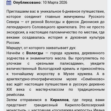
Опубликовано:
10 Марта 2026
Приглашаем вас в уникальное 6-дневное путешествие,
которое соединит главные жемчужины Русского
Севера — от резной Вологды и фресок Дионисия до
легендарного Соловецкого архипелага. Это не просто
экскурсия, а настоящее паломничество по местам, где
веками создавалась история и духовная культура
России.
Маршрут, от которого захватывает дух:
Начнём с
Вологды
— города кружева, деревянного
зодчества и знаменитого масла. Вы прогуляетесь по
улочкам с «резными палисадами», увидите
величественный Вологодский кремль и прикоснётесь
к тончайшему искусству в Музее кружева. А в
архитектурно-этнографическом музее «Семёнково»
вас ждёт настоящее путешествие в русскую деревню
XIX века с мастер-классом по традиционным
ремёслам.
Затем отправимся в
Кириллов
, где перед вами
предстанет грандиозный Кирилло-Белозерский
монастырь — настоящая «государева крепость» Ивана