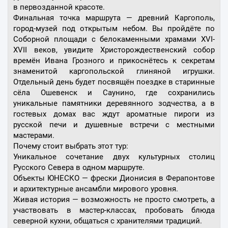
в первозданной красоте.
Финальная точка маршрута — древний Каргополь,
город-музей под открытым небом. Вы пройдёте по
Соборной площади с белокаменными храмами XVI-
XVII веков, увидите Христорождественский собор
времён Ивана Грозного и прикоснётесь к секретам
знаменитой каргопольской глиняной игрушки.
Отдельный день будет посвящён поездке в старинные
сёла Ошевенск и Саунино, где сохранились
уникальные памятники деревянного зодчества, а в
гостевых домах вас ждут ароматные пироги из
русской печи и душевные встречи с местными
мастерами.
Почему стоит выбрать этот тур:
Уникальное сочетание двух культурных столиц
Русского Севера в одном маршруте.
Объекты ЮНЕСКО — фрески Дионисия в Ферапонтове
и архитектурные ансамбли мирового уровня.
Живая история — возможность не просто смотреть, а
участвовать в мастер-классах, пробовать блюда
северной кухни, общаться с хранителями традиций.