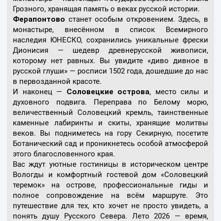
Грозного, хранящая память о веках русской истории.
Ферапонтово
станет особым откровением. Здесь, в
монастыре, внесённом в список Всемирного
наследия ЮНЕСКО, сохранились уникальные фрески
Дионисия — шедевр древнерусской живописи,
которому нет равных. Вы увидите «диво дивное в
русской глуши» — росписи 1502 года, дошедшие до нас
в первозданной красоте.
И наконец —
Соловецкие острова
, место силы и
духовного подвига. Переправа по Белому морю,
величественный Соловецкий кремль, таинственные
каменные лабиринты и скиты, хранящие молитвы
веков. Вы подниметесь на гору Секирную, посетите
Ботанический сад и проникнетесь особой атмосферой
этого благословенного края.
Вас ждут уютные гостиницы в историческом центре
Вологды и комфортный гостевой дом «Соловецкий
теремок» на острове, профессиональные гиды и
полное сопровождение на всём маршруте. Это
путешествие для тех, кто хочет не просто увидеть, а
понять душу Русского Севера. Лето 2026 — время,